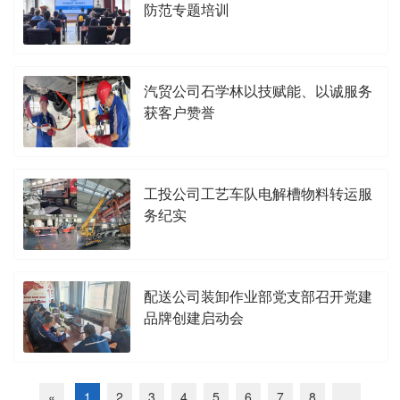
防范专题培训
汽贸公司石学林以技赋能、以诚服务
获客户赞誉
工投公司工艺车队电解槽物料转运服
务纪实
配送公司装卸作业部党支部召开党建
品牌创建启动会
«
1
2
3
4
5
6
7
8
...