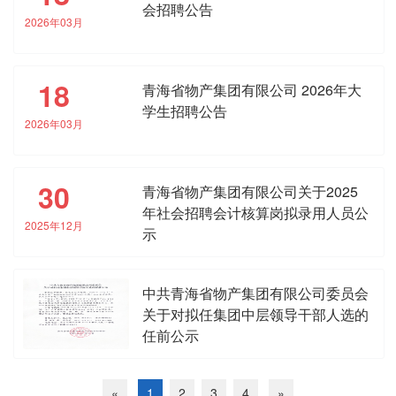
会招聘公告
2026年03月
18
青海省物产集团有限公司 2026年大
学生招聘公告
2026年03月
30
青海省物产集团有限公司关于2025
年社会招聘会计核算岗拟录用人员公
2025年12月
示
中共青海省物产集团有限公司委员会
关于对拟任集团中层领导干部人选的
任前公示
«
1
2
3
4
»