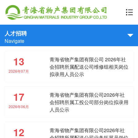
人才招聘
Navigate
13
青海省物产集团有限公司 2026年社
会招聘所属配送公司维修组相关岗位
2026年07月
拟录用人员公示
17
青海省物产集团有限公司2026年社
会招聘所属工投公司部分岗位拟录用
2026年06月
人员公示
12
青海省物产集团有限公司2026年社
会招聘所属配送公司业务拓展员岗位