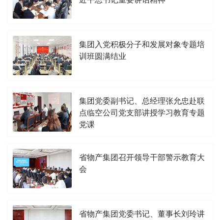
集团入党积极分子和发展对象专题培
训班圆满结业
集团党委副书记、总经理张允忠赴联
点临空公司党支部讲授学习教育专题
党课
省物产集团召开领导干部警示教育大
会
省物产集团党委书记、董事长刘玲讲