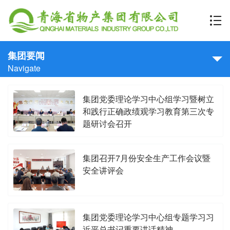
集团要闻
Navigate
集团党委理论学习中心组学习暨树立
和践行正确政绩观学习教育第三次专
题研讨会召开
集团召开7月份安全生产工作会议暨
安全讲评会
集团党委理论学习中心组专题学习习
近平总书记重要讲话精神