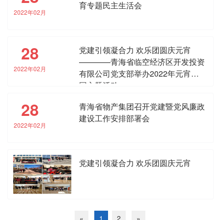
育专题民主生活会
2022年02月
28
党建引领凝合力 欢乐团圆庆元宵
————青海省临空经济区开发投资
2022年02月
有限公司党支部举办2022年元宵游
园主题活动
28
青海省物产集团召开党建暨党风廉政
建设工作安排部署会
2022年02月
党建引领凝合力 欢乐团圆庆元宵
«
1
2
»