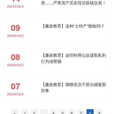
房……严查房产买卖背后权钱交易！
2023年06月
09
【廉政教育】这种“土特产”能收吗？
2023年06月
08
【廉政教育】这些利用公款谋取私利
行为须警惕
2023年06月
07
【廉政教育】聊聊党员干部办婚宴那
些事
2023年06月
«
1
2
...
4
5
6
7
8
9