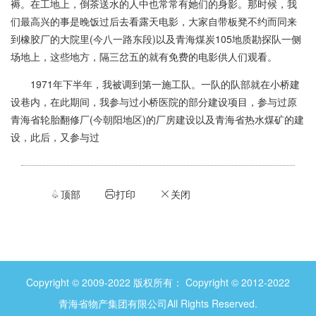
褥。在工地上，倒茶送水的人中也常常有她们的身影。那时候，我
们最高兴的事是晚饭过后去看露天电影，大家自带板凳不约而同来
到橡胶厂的大院里(今八一路东段)以及青海煤炭105地质勘探队一侧
场地上，这些地方，隔三岔五的就有免费的电影供人们观看。
1971年下半年，我被调到第一施工队。一队的队部就在小桥建
设巷内，在此期间，我参与过小桥医院的部分建设项目，参与过原
青海省轮胎翻修厂(今朝阳地区)的厂房建设以及青海省热水煤矿的建
设，此后，又参与过
顶部
打印
关闭


ဆ
Copyright © 2009-2022 版权所有： Copyright © 2012-2022
青海省物产集团有限公司All Rights Reserved.