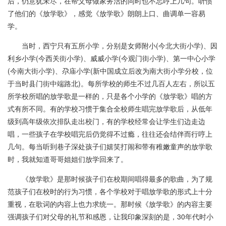
后，仍意犹未尽，在帮父母做家务活的同时也不忘哼上几句。听惯
了他们的《放学歌》，感觉《放学歌》朗朗上口、曲调单一容易
学。
当时，西宁只有五所小学，分别是女师附小(今北大街小学)、因
利乡小学(今西关街小学)、威威小学(今观门街小学)、第一中心小学
(今南大街小学)、尕庙小学(新中国成立后改为南大街小学分校，位
于当时县门街中端路北)。每所学校的师生不过几百人左右，所以五
所学校所唱的放学歌是一样的，只是各个小学的《放学歌》唱的方
式有所不同。有的学校习惯于集合全校师生唱完放学歌后，从低年
级到高年级依次排队走出校门，有的学校经常会让学生们边走边
唱，一些孩子在学校唱完后仍觉得不过瘾，往往还会结伴而行哼上
几句。每当听到巷子深处孩子们嬉笑打闹和带有稚嫩童声的放学歌
时，我就知道哥哥姐姐们放学回来了。
《放学歌》是那时候孩子们在校期间唱得最多的歌曲，为了规
范孩子们在校时的行为习惯，各个学校对于唱放学歌的形式上十分
重视，在歌词的内容上也力求统一。那时候《放学歌》的内容主要
强调孩子们对父母的礼节和感恩，让我印象深刻的是，30年代时小