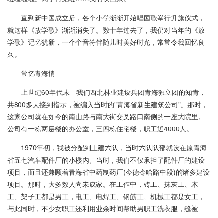
直到新中国成立后，各个小学渐渐开始唱国歌举行升旗仪式，
就这样《放学歌》渐渐消失了。数十年过去了，我仍对当年的《放
学歌》记忆犹新，一个个音符伴随儿时美好时光，常常令我回忆良
久。
常忆青海情
上世纪60年代末，我们西北林业建设兵团青海独立团的知青，
共800多人接到指示，被编入当时的"青海省新生建筑公司"。那时，
这家公司就在如今的南山路与南大街交叉路口南侧的一座大院里。
公司有一栋两层楼的办公室，三四栋住宅楼，职工近4000人。
1970年初，我被分配到土建六队，当时六队队部就设在原青海
省五七汽车配件厂的小楼内。当时，我们不仅承担了配件厂的建设
项目，而且还兼顾着青海省中药制药厂(今德令哈路中段)的诸多建设
项目。那时，大多数人尚未成家。在工作中，砖工、抹灰工、木
工、架子工都是男工，电工、电焊工、钢筋工、机械工都是女工，
与此同时，不少女职工还利用业余时间帮助男职工洗衣服，缝被