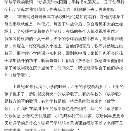
学放学歌的歌词："功课完毕太阳西，手持书包回家去，见了父母行
个礼，父母对我笑嘻嘻，你去玩会吧，制服脱下去，再来把饭
吃……"我曾问过哥哥当年在学校时他们是如何唱的，在他的印象中
每次唱歌就像是一种仪式。每当下午放学后，你会看见不大的土操
场上，全校师生穿着整齐的制服，在场的每个人都凝视着主席台，
就像等待检阅的士兵一样，夕阳的余晖洒满整个校园，随着歌声响
起，照耀在一张张稚嫩的小脸上。当他们唱完后，秩序井然地走出
校园。那时候小学的课业负担轻，回到家中后，家长们也不会给孩
子增加额外的功课，听着哥哥姐姐们唱《放学歌》就意味着他们回
家了可以同我在院子里玩了，时间久了，我也渐渐学会了他们学校
的《放学歌》。
上世纪40年代我上小学的时候，西宁的学校渐渐多了，上学的
孩子也多了，所以就没有统一的放学歌了。有的学校的《放学歌》
是校方编写的歌词，有的学校是挑一些优秀的歌曲来作《放学
歌》，而我所在湟川小学的放学歌也是自创的。我们的《放学歌》
的歌词是"夕阳红光似晚霞，小鸟归林我们快回家。哎呀同学想想今
天功课学的是什么？哎呀同学想想今天功课做得差不差？老师再见
啦啦啦啦。同学再见啦……我们快回家。"