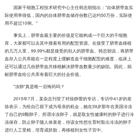
国家干细胞工程技术研究中心主任韩忠朝指出："自体脐带血实
际使用率很低，国内的自体脐带血储存份数已达约50万份，实际使
用不超过10例。"
事实上，脐带血最主要的价值是它能构成一个巨大的干细胞
库，大家都可以去其中搜索有用的配型资源。在接受了脐带血移植
的几万人里，99.99%都是接受的别人的脐带血。韩忠朝说，将脐带
血存入公共库能在一定程度上缓解造血干细胞配型的难度，临床上
还可以通过几份脐带血共移植解决脐带血数量少的缺陷。因此，捐
献脐带血给公共库有着巨大的社会价值。
"冻卵"真是唯一后悔药吗？
2015年7月，某杂志刊登了对徐静蕾的专访，专访中41岁的老
徐表示，为给自己留下成为母亲的机会，她在39岁那年在美国冷冻
了自己的9颗卵子。所谓冷冻卵子，就是取女性健康时的卵子进行冷
冻保存，防止卵子随人体衰老，待该女性想生育时取出冷冻的卵子
进行人工受精，培育成胚胎，再移植到女性子宫中。