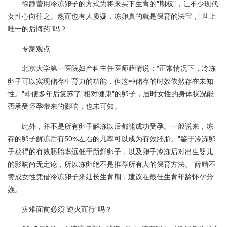
徐静蕾用冷冻卵子的方式为将来买下生育的"期权"，让不少现代
女性心向往之。然而也有人质疑，冻卵真的就是保育的法宝，"世上
唯一的后悔药"吗？
专家观点
北京大学第一医院妇产科主任医师薛晴说："正常情况下，冷冻
卵子可以实现储存生育力的功能，但这种储存的时效依然存在未知
性。"即便多年后复苏了"相对健康"的卵子，届时女性的身体状况能
否承受怀孕带来的影响，也未可知。
此外，并不是所有卵子解冻以后都能成功受孕。一般说来，冻
存的卵子解冻后有50%左右的几率可以成为有效胚胎。"鉴于冷冻卵
子获得的有效胚胎率远低于新鲜卵子，以及卵子冷冻后对出生婴儿
的影响尚无定论，所以冻卵绝不是推荐所有人的保育方法。"薛晴不
赞成女性凭借冷冻卵子来延长生育期，建议在最佳生育年龄怀孕分
娩。
灾难面前必须"逆火而行"吗？