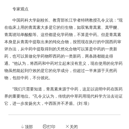
专家观点
中国药科大学副校长、教育部长江学者特聘教授孔令义说："现
在临床上用的青蒿素大多是它的衍生物，如双氢青蒿素、蒿甲醚、
青蒿琥珀单酸酯等。这些都是化学药物，不算是中药。但是青蒿素
本身是从青蒿中提取出来的纯化合物，按照现在执行的中国西药审
评办法，从中药中提取得到的天然化合物可以算是中药的一类新
药，也可以算做化学药物即西药的一类新药，两条路都能走得
通。"他认为，将西药和中药对立起来没有意义，现在使用的化学药
物虽然能起到疗效的是它的化学成分，但超过一半来源于天然药
物，包括中药，不分彼此。
"我们只需要知道，青蒿素来源于中药，这足以说明中药在医药
界的重要地位。"孔令义认为，传统的中草药用现代科学方法去论证
它，进一步发扬光大，中西医并不矛盾。(刘 垠）
顶部
打印
关闭


ဆ