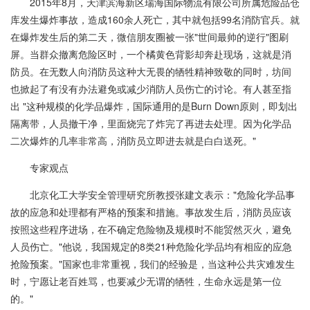
2015年8月，天津滨海新区瑞海国际物流有限公司所属危险品仓
库发生爆炸事故，造成160余人死亡，其中就包括99名消防官兵。就
在爆炸发生后的第二天，微信朋友圈被一张"世间最帅的逆行"图刷
屏。当群众撤离危险区时，一个橘黄色背影却奔赴现场，这就是消
防员。在无数人向消防员这种大无畏的牺牲精神致敬的同时，坊间
也掀起了有没有办法避免或减少消防人员伤亡的讨论。有人甚至指
出 "这种规模的化学品爆炸，国际通用的是Burn Down原则，即划出
隔离带，人员撤干净，里面烧完了炸完了再进去处理。因为化学品
二次爆炸的几率非常高，消防员立即进去就是白白送死。"
专家观点
北京化工大学安全管理研究所教授张建文表示："危险化学品事
故的应急和处理都有严格的预案和措施。事故发生后，消防员应该
按照这些程序进场，在不确定危险物及规模时不能贸然灭火，避免
人员伤亡。"他说，我国规定的8类21种危险化学品均有相应的应急
抢险预案。"国家也非常重视，我们的经验是，当这种公共灾难发生
时，宁愿让老百姓骂，也要减少无谓的牺牲，生命永远是第一位
的。"