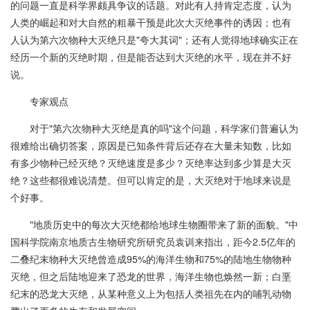
的问题一直是科学界颇具争议的话题。对此有人持肯定态度，认为
人类的崛起和对大自然的粗暴干预是此次大灭绝事件的诱因；也有
人认为第六次物种大灭绝只是"夸大其词"；还有人觉得地球确实正在
经历一个新的灭绝时期，但是能否达到大灭绝的水平，现在并不好
说。
专家观点
对于"第六次物种大灭绝是真的吗"这个问题，科学家们普遍认为
很难给出确切答案，原因是已知条件背后还存在大量未知数，比如
有多少物种已经灭绝？灭绝速度是多少？灭绝率达到多少算是大灭
绝？这些都很难说清楚。但可以肯定的是，大灭绝对于地球来说是
个好事。
"地质历史中的每次大灭绝都给地球生物圈带来了新的面貌。"中
国科学院南京地质古生物研究所研究员袁训来指出，距今2.5亿年的
二叠纪末物种大灭绝曾造成95%的海洋生物和75%的陆地生物物种
灭绝，但之后陆地迎来了恐龙的世界，海洋生物也焕然一新；白垩
纪末的恐龙大灭绝，从某种意义上为包括人类祖先在内的哺乳动物