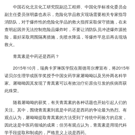
中国石化北京化工研究院副总工程师、中国化学标准化委员会
副主任委员张明森也表示，危险化学品救灾现场需要相关专家指导
消防队，对于爆炸性的危险化学品的救火指挥采取保守措施，在未
查明起因并无法控制危险品爆炸时，不要让消防队员冲进爆炸源抢
险，最好采取周围隔离措施，先喷水降温，等爆炸平息后再去现场
救火。
青蒿素是中药还是西药？
2015年10月，瑞典卡罗琳医学院在斯德哥尔摩宣布，将2015年
诺贝尔生理学或医学奖授予中国女药学家屠呦呦以及另外两名科学
家。屠呦呦因其发现了青蒿素可以有效治疗疟原虫引发的疾病而获
此殊荣。
随着屠呦呦的获奖，有关青蒿素的各种话题也开始引起人们的
关注。其中，围绕青蒿素到底是中药还是西药的争论最为热烈。有
观点认为，屠呦呦提取青蒿素的方法受到了传统中药验方的启发，
因此这是中医药领域的成果；但另有观点认为，青蒿素是用现代科
学手段提取和制成的，严格意义上说是西药。