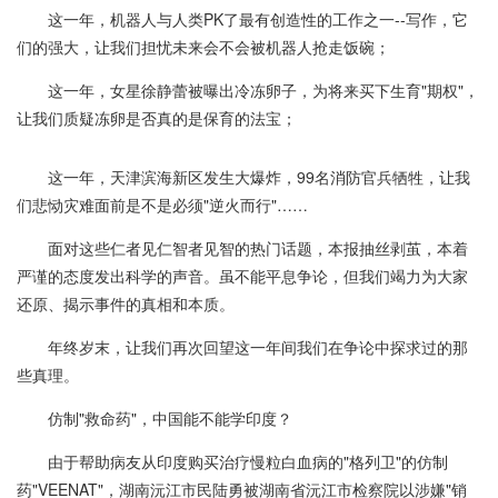
这一年，机器人与人类PK了最有创造性的工作之一--写作，它
们的强大，让我们担忧未来会不会被机器人抢走饭碗；
这一年，女星徐静蕾被曝出冷冻卵子，为将来买下生育"期权"，
让我们质疑冻卵是否真的是保育的法宝；
这一年，天津滨海新区发生大爆炸，99名消防官兵牺牲，让我
们悲恸灾难面前是不是必须"逆火而行"……
面对这些仁者见仁智者见智的热门话题，本报抽丝剥茧，本着
严谨的态度发出科学的声音。虽不能平息争论，但我们竭力为大家
还原、揭示事件的真相和本质。
年终岁末，让我们再次回望这一年间我们在争论中探求过的那
些真理。
仿制"救命药"，中国能不能学印度？
由于帮助病友从印度购买治疗慢粒白血病的"格列卫"的仿制
药"VEENAT"，湖南沅江市民陆勇被湖南省沅江市检察院以涉嫌"销