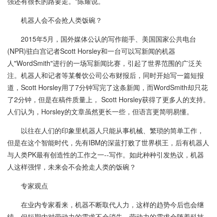
强还有很长的路要走。"陈耀说。
机器人会不会抢人类饭碗？
2015年5月，国外媒体公认的写作能手、美国国家公共电台
(NPR)驻白宫记者Scott Horsley和一台可以写新闻的机器
人"WordSmith"进行的一场写新闻比赛，引起了世界范围的广泛关
注。机器人和记者等某餐饮公司公布财报后，同时开始写一篇短报
道，Scott Horsley用了7分钟写完了这条新闻，而WordSmith却只花
了2分钟，但是在稿件质量上， Scott Horsley获得了更多人的支持。
人们认为，Horsley的文章虽然更长一些，但语言更简明易懂。
以往在人们的印象里机器人只能从事机械、繁琐的简单工作，
但是在这个智能时代，先有IBM的深蓝打败了世界棋王，后有机器人
与人类PK最有创造性的工作之一--写作。如此种种引发热议，机器
人这样强悍，未来会不会抢走人类的饭碗？
专家观点
在业内专家看来，机器不断取代人力，这样的趋势今后也会继
续，但短期内对劳动力的需求不会消失。劳动力的需求会随着科技