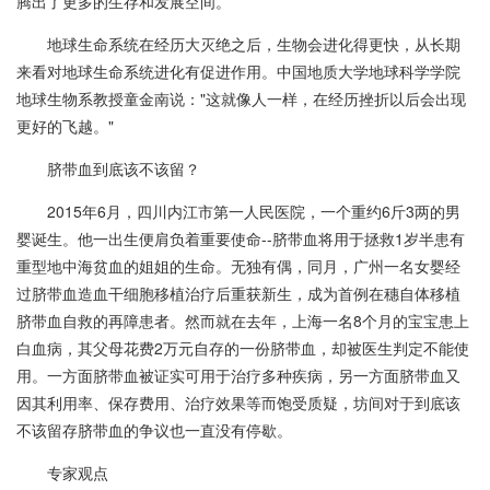
腾出了更多的生存和发展空间。
地球生命系统在经历大灭绝之后，生物会进化得更快，从长期
来看对地球生命系统进化有促进作用。中国地质大学地球科学学院
地球生物系教授童金南说："这就像人一样，在经历挫折以后会出现
更好的飞越。"
脐带血到底该不该留？
2015年6月，四川内江市第一人民医院，一个重约6斤3两的男
婴诞生。他一出生便肩负着重要使命--脐带血将用于拯救1岁半患有
重型地中海贫血的姐姐的生命。无独有偶，同月，广州一名女婴经
过脐带血造血干细胞移植治疗后重获新生，成为首例在穗自体移植
脐带血自救的再障患者。然而就在去年，上海一名8个月的宝宝患上
白血病，其父母花费2万元自存的一份脐带血，却被医生判定不能使
用。一方面脐带血被证实可用于治疗多种疾病，另一方面脐带血又
因其利用率、保存费用、治疗效果等而饱受质疑，坊间对于到底该
不该留存脐带血的争议也一直没有停歇。
专家观点