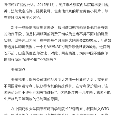
售假药罪"提起公诉。2015年1月，沅江市检察院向法院请求撤回起
诉，法院裁定准许，陆勇获释。但由他代购的那盒黄色小药片，却
在持续引发关注和讨论。
对于一些晚期癌症患者来说，服用进口靶向药物是他们最有效
的治疗手段，但是长期服药的药费开销成为患者不得不面对的沉重
负担。以格列卫为例，在中国每个月服用大约需要23500元，可是如
果选择从印度代购，一个月VEENAT的药费最低只要260元。进口药
吃不起，山寨药便宜却违法，对此，网友质疑，为何中国不能像印
度那样做出"物美价廉"的仿制药？
专家观点
专家指出，医药公司或药品发明人发明一种新药之后，需要在
不同国家申请专利，以获得专利的特殊保护。在专利保护期内，该
国医药公司不得生产相关"仿制药"。这也是过去十几年来，我国不能
生产格列卫等药物的仿制药的原因。
在中国药科大学国际医药商学院院长邵蓉看来，我国加入WTO