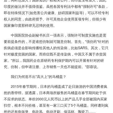
后，同时也加入了国际知识产权相关公约，而印度没有加入，因此
印度的做法并不值得借鉴。虽然各国专利法中都有"强制许可"条款，
即在特殊情况下(如危害公共健康、妨碍国家利益等)，可以不经专利
权人的同意，由政府授予、许可其他企业使用某项专利，但很少有
国家像印度那样肆无忌惮的使用。
中国医院协会副秘书长庄一强表示，强制许可制度实施也是需
要前提条件的，不是谁想仿制就可随意仿制。首先，"强仿药"针对的
疾病必须是会影响传播给其他人的传染病，比如SARS。其次，它只
针对极度贫困的国家。而癌症既不是传染病，中国又不属于赤贫国
家。"所以，我国药企在原研药专利保护期内可以开展有针对的研
究、仿制，但申请注册、上市销售一天也不能提前。"邵蓉说。
我们为何造不出"高大上"的马桶盖？
2015年春节期间，日本的马桶盖成了赴日旅游的中国消费者疯
抢的香饽饽。据透露，日本商场所贩售的马桶盖在春节期间处于供
不应求的状态。单价2000元人民币以上的产品几乎全部被国内买家
扫空，根本不问价格，甚至有一家三口买了5个马桶盖。同样遭到疯
抢的还有电饭煲、电吹风、电动牙刷、保温杯、陶瓷刀……