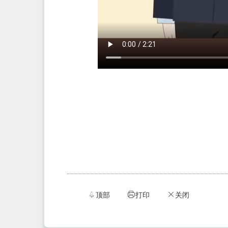
顶部
打印
关闭


ဆ