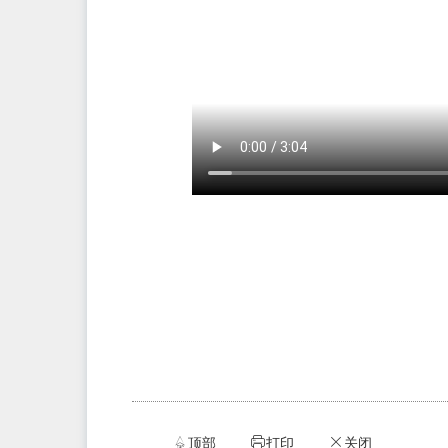
顶部
打印
关闭


ဆ